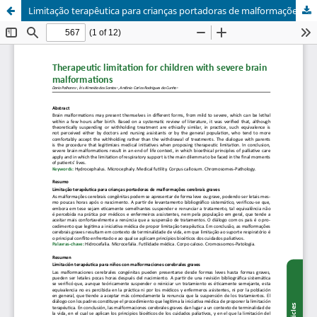
Limitação terapêutica para crianças portadoras de malformações cerebrais graves