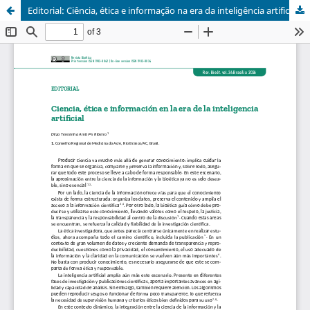
Editorial: Ciência, ética e informação na era da inteligência artificial