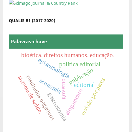
QUALIS B1 (2017-2020)
Palavras-chave
bioética. direitos humanos. educação.
epistemologia
política editorial
publicação
resultados negativos
sistema de saúde.
revisão por pares
economia
governo
editorial
afogamento
gastrostomia