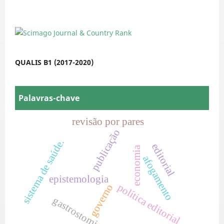
QUALIS B1 (2017-2020)
Palavras-chave
revisão por pares
publicação
sistema de saúde.
editorial
economia
afogamento
epistemologia
política editorial
governo
gastrostomia