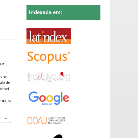
Indexada em:
a
s RT,
ção em
maio de
onível
ista_bi