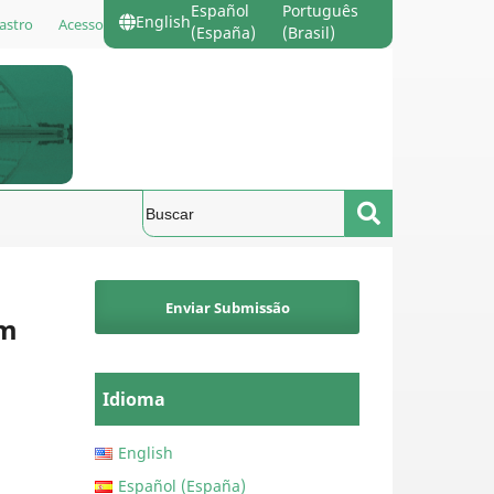
Español
Português
English
astro
Acesso
(España)
(Brasil)
Enviar Submissão
em
Idioma
English
Español (España)