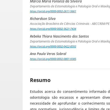
Márcia Maria Fonseca da Silveira
Departamento de Estomatologia e Patologia Oral e Maxilo
https://orcid.org/0000-0002-2611-5661
Richardson Silva
Associação Brasileira de Ciências Criminais - ABCCRIM/PE
https://orcid.org/0000-0002-3621-7434
Rebeka Thiara Nascimento dos Santos
Departamento de Estomatologia e Patologia Oral e Maxilo
https://orcid.org/0000-0002-0422-8593
Ana Paula Veras Sobral
https://orcid.org/0000-0002-0801-9385
Resumo
Estudos acerca do consentimento informado d
odontologia são escassos e apresentam diver
necessidade de aprofundar o conhecimento sob
atos normativos, jurisprudência e limites de r