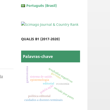
Português (Brasil)
QUALIS B1 (2017-2020)
Palavras-chave
gastrostomia
resultados negativos
governo
da
sistema de saúde.
epistemologia
editorial
economia
publicação
revisão por pares
política editorial
cuidados a doentes terminais