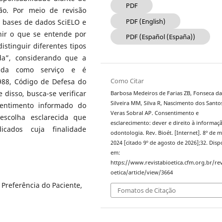
PDF
são. Por meio de revisão
PDF (English)
s bases de dados SciELO e
inir o que se entende por
PDF (Español (España))
istinguir diferentes tipos
da”, considerando que a
icada como serviço e é
Como Citar
988, Código de Defesa do
e disso, busca-se verificar
Barbosa Medeiros de Farias ZB, Fonseca d
Silveira MM, Silva R, Nascimento dos Santo
entimento informado do
Veras Sobral AP. Consentimento e
escolha esclarecida que
esclarecimento: dever e direito à informa
icados cuja finalidade
odontologia. Rev. Bioét. [Internet]. 8º de 
2024 [citado 9º de agosto de 2026];32. Disp
em:
https://www.revistabioetica.cfm.org.br/rev
oetica/article/view/3664
 Preferência do Paciente,
Fomatos de Citação