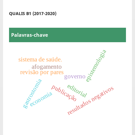
QUALIS B1 (2017-2020)
Palavras-chave
epistemologia
sistema de saúde.
afogamento
revisão por pares
governo
gastrostomia
editorial
publicação
resultados negativos
economia