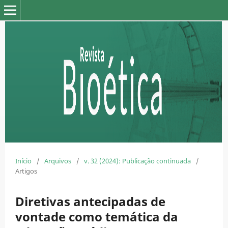
Início
/
Arquivos
/
v. 32 (2024): Publicação continuada
/
Artigos
Diretivas antecipadas de
vontade como temática da