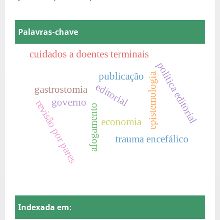
Palavras-chave
cuidados a doentes terminais
política editorial
publicação
epistemologia
editorial
gastrostomia
governo
revisão por pares
afogamento
economia
trauma encefálico
Indexada em: