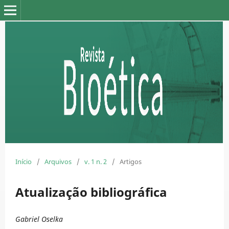
Início
/
Arquivos
/
v. 1 n. 2
/
Artigos
Atualização bibliográfica
Gabriel Oselka