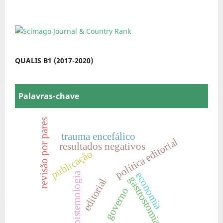
QUALIS B1 (2017-2020)
Palavras-chave
revisão por pares
trauma encefálico
política editorial
resultados negativos
publicação
economia
epistemologia
gastrostomia
editorial
governo