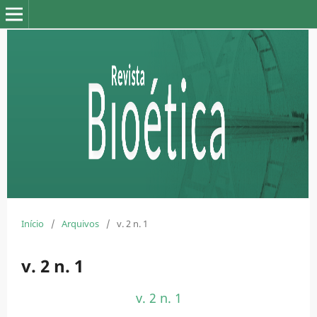
Início
/
Arquivos
/
v. 2 n. 1
v. 2 n. 1
v. 2 n. 1